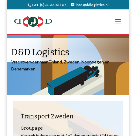
+31-(0)24-360 67 67
info@ddlogistics.nl
D&D Logistics
Vrachtvervoer naar Finland, Zweden, Noorwegen en
Denemarken
Transport Zweden
Groupage
Vertrek iedere dag met 1a2 dagen transit tijd tot en